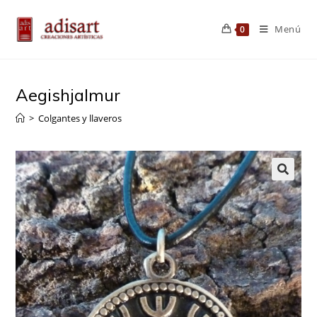
Saltar
al
Menú
0
contenido
Aegishjalmur
>
Colgantes y llaveros
🔍