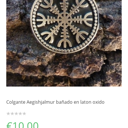
Colgante Aegishjalmur bañado en laton oxido
€
10,00