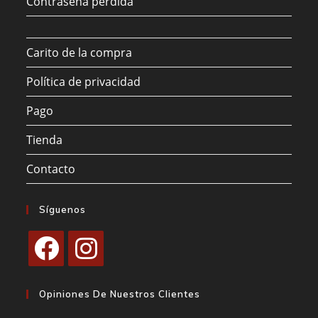
Contraseña perdida
Carito de la compra
Política de privacidad
Pago
Tienda
Contacto
Síguenos
Se
Se
abre
abre
Opiniones De Nuestros Clientes
en
en