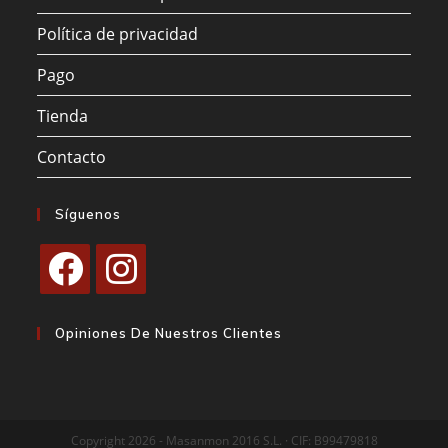
Política de privacidad
Pago
Tienda
Contacto
Síguenos
Se
Se
abre
abre
Opiniones De Nuestros Clientes
en
en
una
una
nueva
nueva
pestaña
pestaña
Copyright 2026 - Masanmon 2016 S.L. · CIF: B99479818