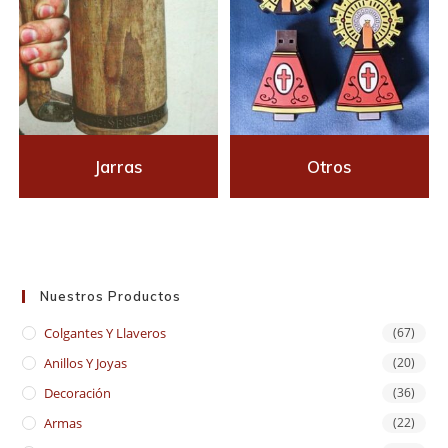
Jarras
Otros
Nuestros Productos
Colgantes Y Llaveros
(67)
Anillos Y Joyas
(20)
Decoración
(36)
Armas
(22)