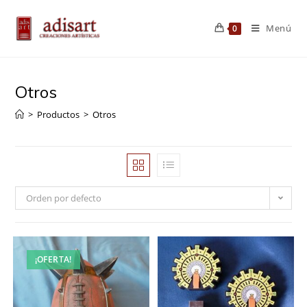
Saltar
al
Menú
0
contenido
Otros
>
Productos
>
Otros
Orden por defecto
¡OFERTA!