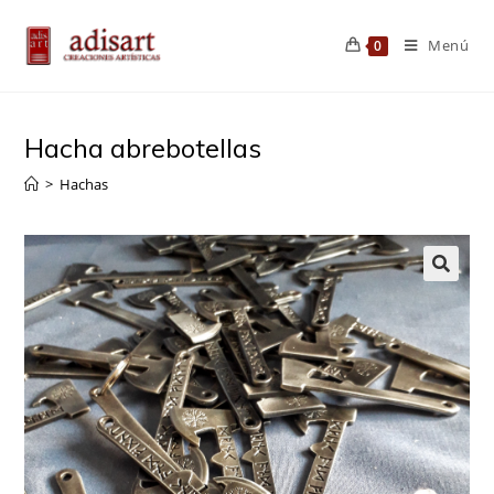
Saltar
al
Menú
0
contenido
Hacha abrebotellas
>
Hachas
🔍