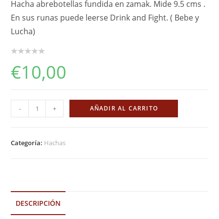
Hacha abrebotellas fundida en zamak. Mide 9.5 cms .
En sus runas puede leerse Drink and Fight. ( Bebe y
Lucha)
€
10,00
Hacha
-
+
AÑADIR AL CARRITO
abrebotellas
cantidad
Categoría:
Hachas
DESCRIPCIÓN