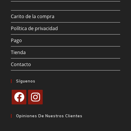
Carito de la compra
Política de privacidad
Pago
Tienda
Contacto
Síguenos
Se
Se
abre
abre
Opiniones De Nuestros Clientes
en
en
una
una