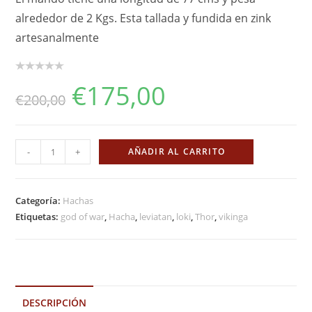
alrededor de 2 Kgs. Esta tallada y fundida en zink
artesanalmente
€
175,00
€
200,00
Hacha
-
+
AÑADIR AL CARRITO
Leviatán
God
of
Categoría:
Hachas
War
Etiquetas:
god of war
,
Hacha
,
leviatan
,
loki
,
Thor
,
vikinga
cantidad
DESCRIPCIÓN