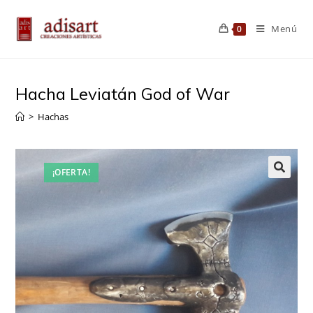
Saltar
al
Menú
0
contenido
Hacha Leviatán God of War
>
Hachas
¡OFERTA!
🔍