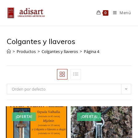
Saltar
al
Menú
0
contenido
Colgantes y llaveros
>
Productos
>
Colgantes y llaveros
>
Página 4
Orden por defecto
¡OFERTA!
¡OFERTA!