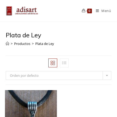
Saltar
al
Menú
0
contenido
Plata de Ley
>
Productos
>
Plata de Ley
Orden por defecto