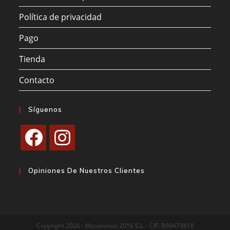
Política de privacidad
Pago
Tienda
Contacto
Síguenos
Se
Se
abre
abre
Opiniones De Nuestros Clientes
en
en
una
una
nueva
nueva
pestaña
pestaña
Copyright 2026 - Masanmon 2016 S.L. · CIF: B99479818