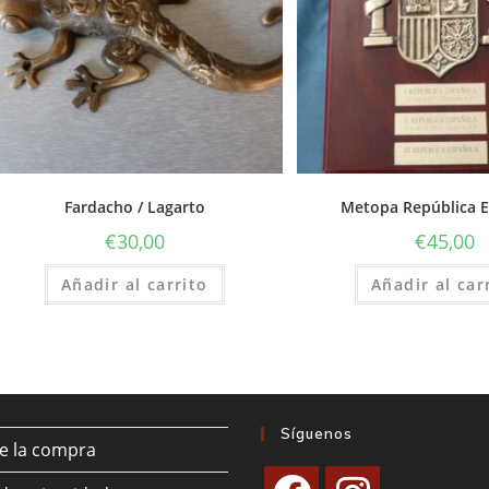
Fardacho / Lagarto
Metopa República 
€
30,00
€
45,00
Añadir al carrito
Añadir al car
Síguenos
de la compra