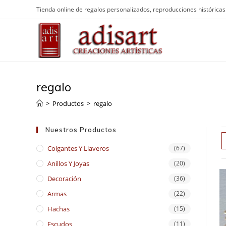
Saltar
Tienda online de regalos personalizados, reproducciones históricas 
al
contenido
regalo
>
Productos
>
regalo
Nuestros Productos
Colgantes Y Llaveros
(67)
Anillos Y Joyas
(20)
Decoración
(36)
Armas
(22)
Hachas
(15)
Escudos
(11)